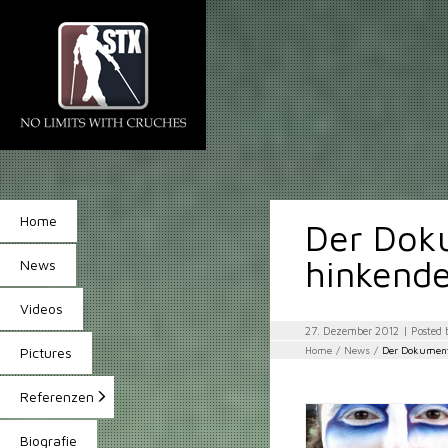
Home
Der Dok
hinkende
News
Videos
27. Dezember 2012
| Posted
Home
/
News
/
Der Dokument
Pictures
Referenzen
Biografie